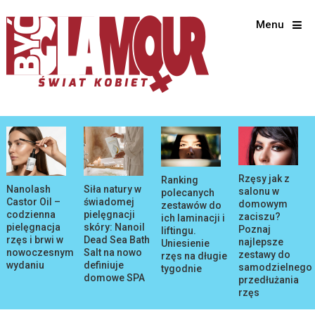
Menu
Rzęsy jak z
Ranking
Nanolash
Siła natury w
salonu w
polecanych
Castor Oil –
świadomej
domowym
zestawów do
codzienna
pielęgnacji
zaciszu?
ich laminacji i
pielęgnacja
skóry: Nanoil
Poznaj
liftingu.
rzęs i brwi w
Dead Sea Bath
najlepsze
Uniesienie
nowoczesnym
Salt na nowo
zestawy do
rzęs na długie
wydaniu
definiuje
samodzielnego
tygodnie
domowe SPA
przedłużania
rzęs