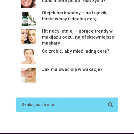
dbać o cerę po 50 roku życia?
Olejek herbaciany – na trądzik,
tłuste włosy i idealną cerę
Hit nocy letniej – gorące trendy w
makijażu oczu, najefektowniejsze
maskary
Co zrobić, aby mieć ładną cerę?
Jak malować się w wakacje?