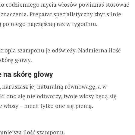
, do codziennego mycia włosów powinnaś stosować
naczenia. Preparat specjalistyczny zbyt silnie
j po niego najczęściej raz w tygodniu.
a kropla szamponu je odświeży. Nadmierna ilość
skórę głowy.
e na skórę głowy
 naruszasz jej naturalną równowagę, a w
i ono się nie odtworzy, twoje włosy będą się
włosy – niech tylko one się pienią.
jmniejsza ilość szamponu.