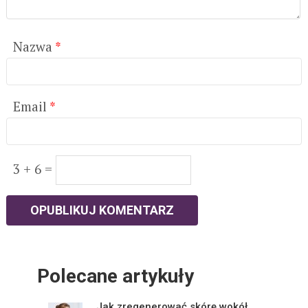
Nazwa
*
Email
*
3 + 6 =
Polecane artykuły
Jak zregenerować skórę wokół