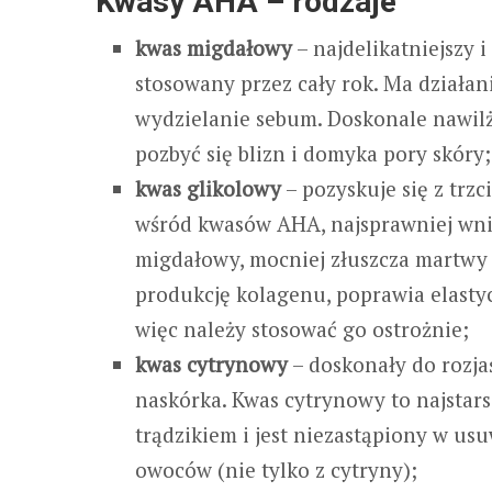
Kwasy AHA – rodzaje
kwas migdałowy
– najdelikatniejszy 
stosowany przez cały rok. Ma działani
wydzielanie sebum. Doskonale nawilża
pozbyć się blizn i domyka pory skóry;
kwas glikolowy
– pozyskuje się z trzc
wśród kwasów AHA, najsprawniej wnik
migdałowy, mocniej złuszcza martwy 
produkcję kolagenu, poprawia elastyc
więc należy stosować go ostrożnie;
kwas cytrynowy
– doskonały do rozja
naskórka. Kwas cytrynowy to najsta
trądzikiem i jest niezastąpiony w us
owoców (nie tylko z cytryny);