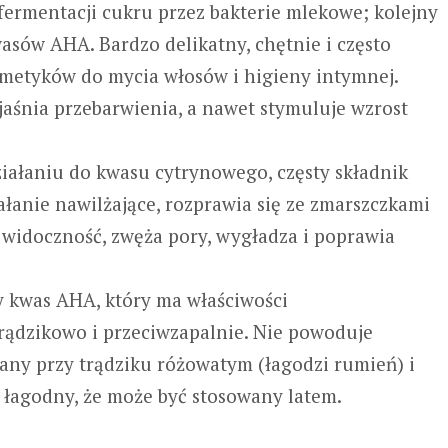
fermentacji cukru przez bakterie mlekowe; kolejny
sów AHA. Bardzo delikatny, chętnie i często
etyków do mycia włosów i higieny intymnej.
zjaśnia przebarwienia, a nawet stymuluje wzrost
iałaniu do kwasu cytrynowego, częsty składnik
łanie nawilżające, rozprawia się ze zmarszczkami
 widoczność, zwęża pory, wygładza i poprawia
 kwas AHA, który ma właściwości
trądzikowo i przeciwzapalnie. Nie powoduje
ny przy trądziku różowatym (łagodzi rumień) i
k łagodny, że może być stosowany latem.