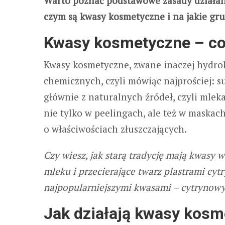
Warto poznać podstawowe zasady działani
czym są kwasy kosmetyczne i na jakie grup
Kwasy kosmetyczne – co 
Kwasy kosmetyczne, zwane inaczej hydro
chemicznych, czyli mówiąc najprościej: su
głównie z naturalnych źródeł, czyli mlek
nie tylko w peelingach, ale też w maskac
o właściwościach złuszczających.
Czy wiesz, jak starą tradycję mają kwasy
mleku i przecierające twarz plastrami cyt
najpopularniejszymi kwasami – cytrynow
Jak działają kwasy kos