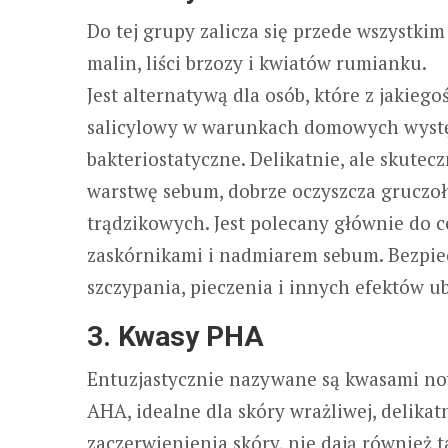
Do tej grupy zalicza się przede wszystkim
malin, liści brzozy i kwiatów rumianku.
Jest alternatywą dla osób, które z jaki
salicylowy w warunkach domowych występ
bakteriostatyczne. Delikatnie, ale skute
warstwę sebum, dobrze oczyszcza gruczoły
trądzikowych. Jest polecany głównie do ce
zaskórnikami i nadmiarem sebum. Bezpie
szczypania, pieczenia i innych efektów u
3. Kwasy PHA
Entuzjastycznie nazywane są kwasami now
AHA, idealne dla skóry wrażliwej, delikat
zaczerwienienia skóry, nie dają również 