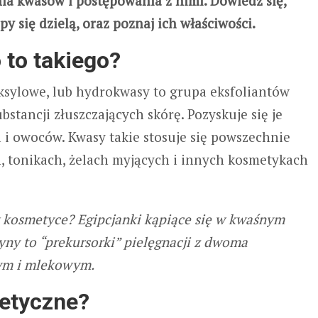
a kwasów i postępowania z nimi. Dowiedz się,
y się dzielą, oraz poznaj ich właściwości.
to takiego?
ksylowe, lub hydrokwasy to grupa eksfoliantów
bstancji złuszczających skórę. Pozyskuje się je
a i owoców. Kwasy takie stosuje się powszechnie
h, tonikach, żelach myjących i innych kosmetykach
 w kosmetyce? Egipcjanki kąpiące się w kwaśnym
ryny to “prekursorki” pielęgnacji z dwoma
ym i mlekowym.
metyczne?