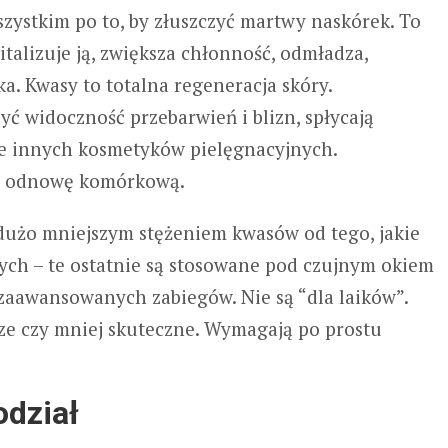
zystkim po to, by złuszczyć martwy naskórek. To
talizuje ją, zwiększa chłonność, odmładza,
a. Kwasy to totalna regeneracja skóry.
ć widoczność przebarwień i blizn, spłycają
nie innych kosmetyków pielęgnacyjnych.
ją odnowę komórkową.
użo mniejszym stężeniem kwasów od tego, jakie
ch – te ostatnie są stosowane pod czujnym okiem
o zaawansowanych zabiegów. Nie są “dla laików”.
sze czy mniej skuteczne. Wymagają po prostu
odział