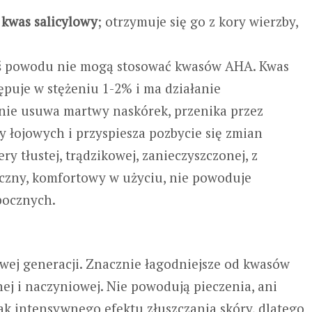
kwas salicylowy
; otrzymuje się go z kory wierzby,
egoś powodu nie mogą stosować kwasów AHA. Kwas
uje w stężeniu 1-2% i ma działanie
cznie usuwa martwy naskórek, przenika przez
 łojowych i przyspiesza pozbycie się zmian
ry tłustej, trądzikowej, zanieczyszczonej, z
czny, komfortowy w użyciu, nie powoduje
bocznych.
ej generacji. Znacznie łagodniejsze od kwasów
nej i naczyniowej. Nie powodują pieczenia, ani
tak intensywnego efektu złuszczania skóry, dlatego