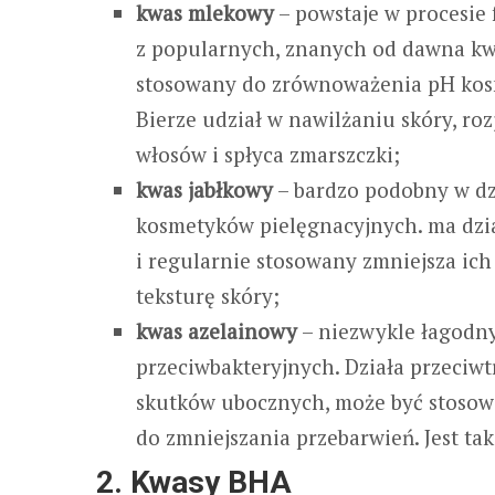
kwas mlekowy
– powstaje w procesie 
z popularnych, znanych od dawna kwa
stosowany do zrównoważenia pH kosm
Bierze udział w nawilżaniu skóry, ro
włosów i spłyca zmarszczki;
kwas jabłkowy
– bardzo podobny w dz
kosmetyków pielęgnacyjnych. ma dzia
i regularnie stosowany zmniejsza ich
teksturę skóry;
kwas azelainowy
– niezwykle łagodny
przeciwbakteryjnych. Działa przeciw
skutków ubocznych, może być stosowa
do zmniejszania przebarwień. Jest ta
2. Kwasy BHA